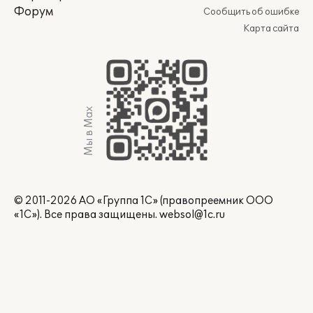
Форум
Сообщить об ошибке
Карта сайта
Мы в Max
© 2011-2026 АО «Группа 1С» (правопреемник ООО
«1С»). Все права защищены.
websol@1c.ru