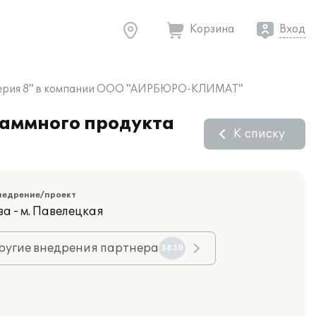
Корзина
Вход
алтерия 8" в компании ООО "АИРБЮРО-КЛИМАТ"
раммного продукта
К списку
недрение/проект
а - м. Павелецкая
ругие внедрения партнера
3830