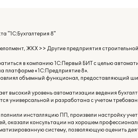
а "1С:Бухгалтерия 8"
велопмент, ЖКХ >> Другие предприятия строительной
атиться в компанию 1С:Первый БИТ с целью автомат
 на платформе «1С:Предприятие 8».
 повлиял объемный функционал, предоставляющий ш
ает высокий уровень автоматизации ведения бухгалт
яется универсальной и разработана с учетом требова
полнили инсталляцию ПП, произвели настройку учет
ей, оказали консультации на хорошем профессионал
томатизированную систему, позволяющую оценить дея