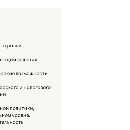
 отрасли,
изации ведения
ирокие возможности
ерского и налогового
ний
ной политики,
ьном уровне.
тельность