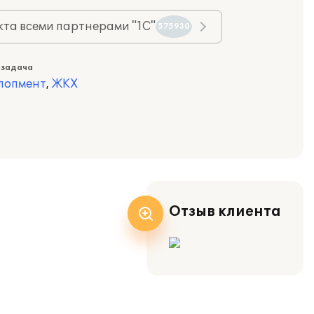
та всеми партнерами "1С"
575930
 задача
лопмент
,
ЖКХ
Отзыв клиента