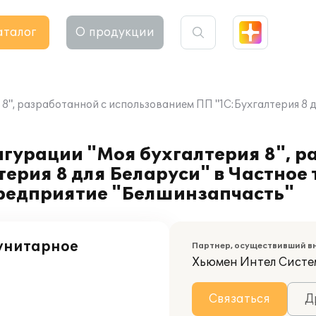
аталог
О продукции
8", разработанной с использованием ПП "1С:Бухгалтерия 8 
гурации "Моя бухгалтерия 8", р
ерия 8 для Беларуси" в Частное 
редприятие "Белшинзапчасть"
 унитарное
Партнер, осуществивший в
Хьюмен Интел Систе
Связаться
Д