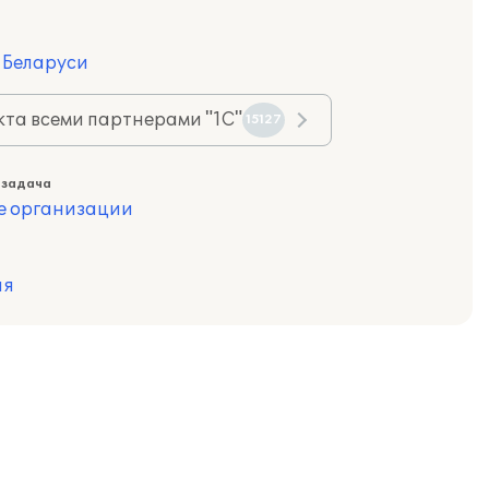
я Беларуси
та всеми партнерами "1С"
15127
 задача
е организации
ия