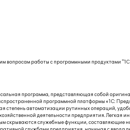
им вопросам работы с программными продуктами "1С
ерсальная программа, представляющая собой ориги
спространенной программной платформы «1С: Предпри
кая степень автоматизации рутинных операций, удоб
хозяйственной деятельности предприятия. Легкая ин
рым скрываются служебные функции, составляющие н
перативной службами предприятия, начиная с ввода 