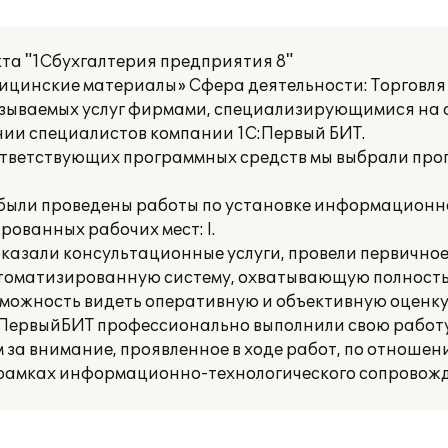
та "1Сбухгалтерия предприятия 8"
цинские материалы» Сфера деятельности: Торговля
азываемых услуг фирмами, специализирующимися на
нии специалистов компании 1С:Первый БИТ.
ответствующих программных средств мы выбрали пр
ыли проведены работы по установке информационн
ованных рабочих мест: I.
оказали консультационные услуги, провели первичное
томатизированную систему, охватывающую полность
озможность видеть оперативную и объективную оценк
:ПервыйБИТ профессионально выполнили свою работу
за внимание, проявленное в ходе работ, по отношен
рамках информационно-технологического сопровожде