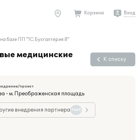
Корзина
Вход
а базе ПП "1С:Бухгалтерия 8"
овые медицинские
К списку
недрение/проект
ва - м. Преображенская площадь
ругие внедрения партнера
7609