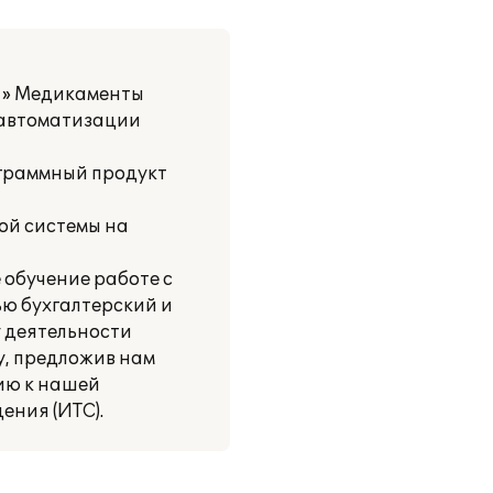
 » Медикаменты
 автоматизации
ограммный продукт
ой системы на
 обучение работе с
ю бухгалтерский и
у деятельности
, предложив нам
ию к нашей
ния (ИТС).