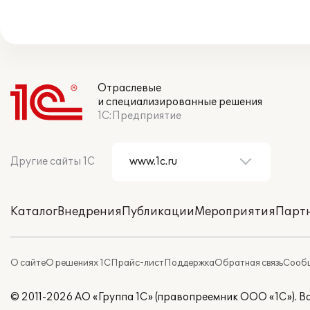
Отраслевые
и специализированные решения
1С:Предприятие
Другие сайты 1С
Каталог
Внедрения
Публикации
Мероприятия
Парт
О сайте
О решениях 1С
Прайс-лист
Поддержка
Обратная связь
Сообщ
© 2011-2026 АО «Группа 1С» (правопреемник ООО «1С»). 