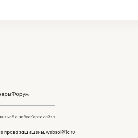
неры
Форум
ить об ошибке
Карта сайта
Все права защищены.
websol@1c.ru