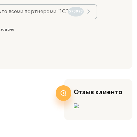
та всеми партнерами "1С"
575993
 задача
Отзыв клиента