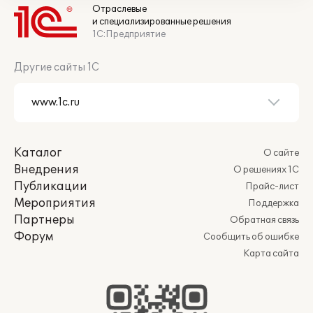
Отраслевые
и специализированные решения
1С:Предприятие
Другие сайты 1С
Каталог
О сайте
Внедрения
О решениях 1С
Публикации
Прайс-лист
Мероприятия
Поддержка
Партнеры
Обратная связь
Форум
Сообщить об ошибке
Карта сайта