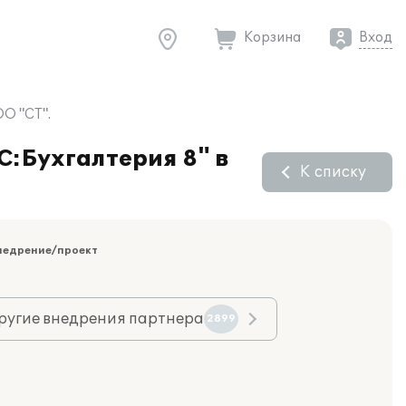
Корзина
Вход
ОО "СТ".
С:Бухгалтерия 8" в
К списку
недрение/проект
ругие внедрения партнера
2899