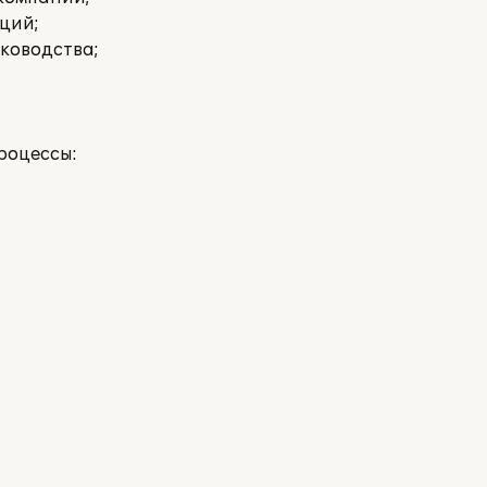
аций;
ководства;
роцессы: