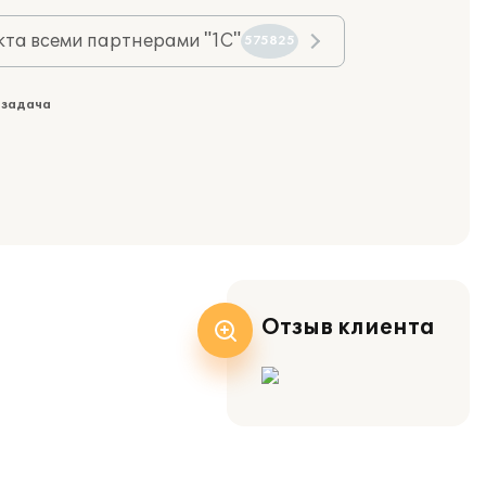
та всеми партнерами "1С"
575825
 задача
Отзыв клиента