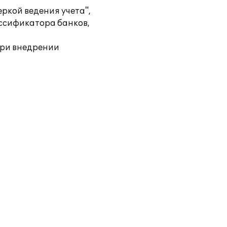
ркой ведения учета",
ассификатора банков,
при внедрении