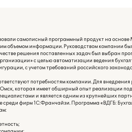
овали самописный программный продукт на основе MS
им объемом информации. Руководством компании бы
ачестве решения поставленных задач был выбран пр
организации» с целью автоматизации ведения бухгал
игурации, с учетом требований российского законод
оответствуют потребностям компании. Для внедрения
 Омск, которая имеет обширный опыт реализации под
циалистами и является одним из крупнейших партн
ге среди фирм 1С:Франчайзи. Программа «ВДГБ: Бухга
ам:
етность;
компании;