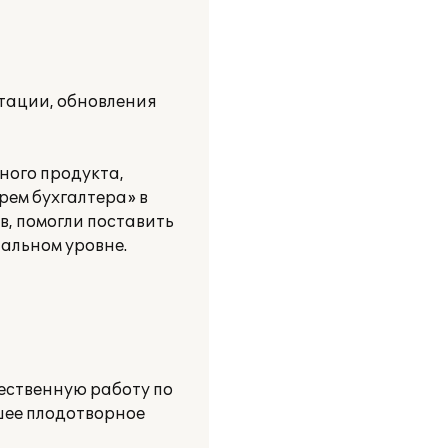
тации, обновления
ного продукта,
рем бухгалтера» в
, помогли поставить
альном уровне.
ественную работу по
шее плодотворное