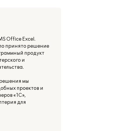
 Office Excel.
ло принято решение
ограммный продукт
терского и
ательства.
 решения мы
обных проектов и
еров «1С»,
лтерия для