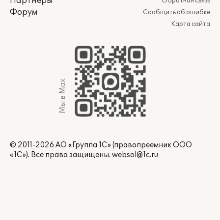
Партнеры
Обратная связь
Форум
Сообщить об ошибке
Карта сайта
Мы в Max
© 2011-2026 АО «Группа 1С» (правопреемник ООО
«1С»). Все права защищены.
websol@1c.ru