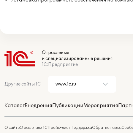
Установка программного обеспечения на компь
Отраслевые
и специализированные решения
1С:Предприятие
Другие сайты 1С
Каталог
Внедрения
Публикации
Мероприятия
Парт
О сайте
О решениях 1С
Прайс-лист
Поддержка
Обратная связь
Сообщ