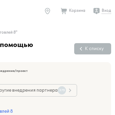
Корзина
Вход
говлей 8"
с помощью
К списку
недрение/проект
ругие внедрения партнера
375
влей 8