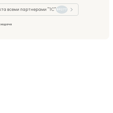
та всеми партнерами "1С"
89277
 задача