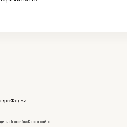
ютеры заказчика
неры
Форум
ить об ошибке
Карта сайта