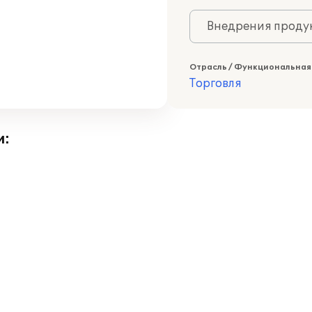
Внедрения продук
Отрасль / Функциональная
Торговля
и: