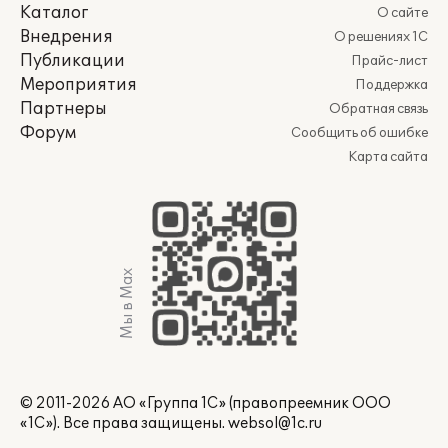
Каталог
О сайте
Внедрения
О решениях 1С
Публикации
Прайс-лист
Мероприятия
Поддержка
Партнеры
Обратная связь
Форум
Сообщить об ошибке
Карта сайта
Мы в Max
© 2011-2026 АО «Группа 1С» (правопреемник ООО
«1С»). Все права защищены.
websol@1c.ru