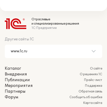
Отраслевые
и специализированные решения
1С:Предприятие
Другие сайты 1С
Каталог
О сайте
Внедрения
О решениях 1С
Публикации
Прайс-лист
Мероприятия
Поддержка
Партнеры
Обратная связь
Форум
Сообщить об ошибке
Карта сайта