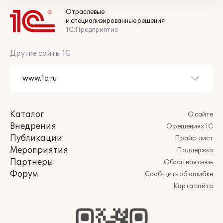
Отраслевые
и специализированные решения
1С:Предприятие
Другие сайты 1С
Каталог
О сайте
Внедрения
О решениях 1С
Публикации
Прайс-лист
Мероприятия
Поддержка
Партнеры
Обратная связь
Форум
Сообщить об ошибке
Карта сайта