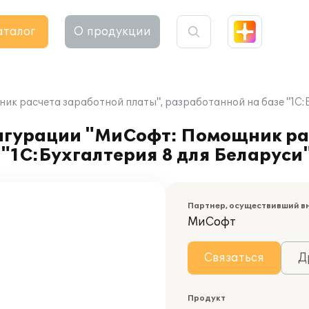
аталог
О продукции
 расчета заработной платы", разработанной на базе "1С:Б
игурации "МиСофт: Помощник ра
 "1С:Бухгалтерия 8 для Беларуси
Партнер, осуществивший в
МиСофт
Связаться
Д
Продукт