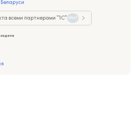
я Беларуси
та всеми партнерами "1С"
15127
 задача
ия