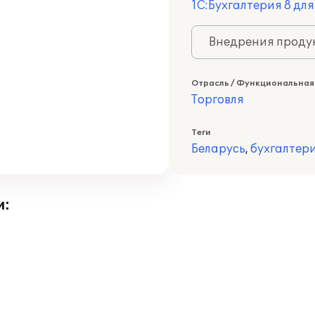
1С:Бухгалтерия 8 дл
Внедрения продук
Отрасль / Функциональная
Торговля
Теги
Беларусь
,
бухгалтер
и: