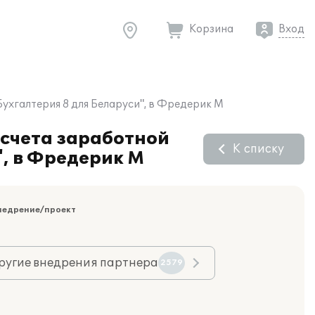
Корзина
Вход
ухгалтерия 8 для Беларуси", в Фредерик М
счета заработной
К списку
", в Фредерик М
недрение/проект
ругие внедрения партнера
2579