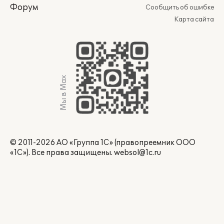
Форум
Сообщить об ошибке
Карта сайта
Мы в Max
© 2011-2026 АО «Группа 1С» (правопреемник ООО
«1С»). Все права защищены.
websol@1c.ru