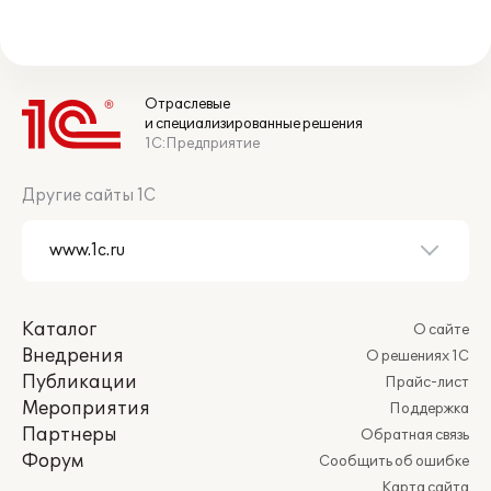
Отраслевые
и специализированные решения
1С:Предприятие
Другие сайты 1С
Каталог
О сайте
Внедрения
О решениях 1С
Публикации
Прайс-лист
Мероприятия
Поддержка
Партнеры
Обратная связь
Форум
Сообщить об ошибке
Карта сайта