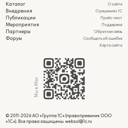
Каталог
О сайте
Внедрения
О решениях 1С
Публикации
Прайс-лист
Мероприятия
Поддержка
Партнеры
Обратная связь
Форум
Сообщить об ошибке
Карта сайта
Мы в Max
© 2011-2026 АО «Группа 1С» (правопреемник ООО
«1С»). Все права защищены.
websol@1c.ru