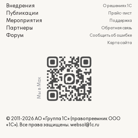
Внедрения
О решениях 1С
Публикации
Прайс-лист
Мероприятия
Поддержка
Партнеры
Обратная связь
Форум
Сообщить об ошибке
Карта сайта
Мы в Max
© 2011-2026 АО «Группа 1С» (правопреемник ООО
«1С»). Все права защищены.
websol@1c.ru