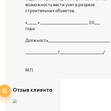
возможность вести учет в разрезе
строительных объектов.
«_____» ________________________ 20___
года
Должность_______________________________
________________ /______________________/
М.П.
Отзыв клиента