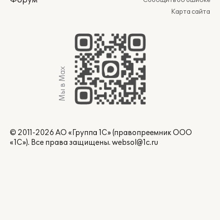
Форум
Сообщить об ошибке
Карта сайта
Мы в Max
© 2011-2026 АО «Группа 1С» (правопреемник ООО
«1С»). Все права защищены.
websol@1c.ru