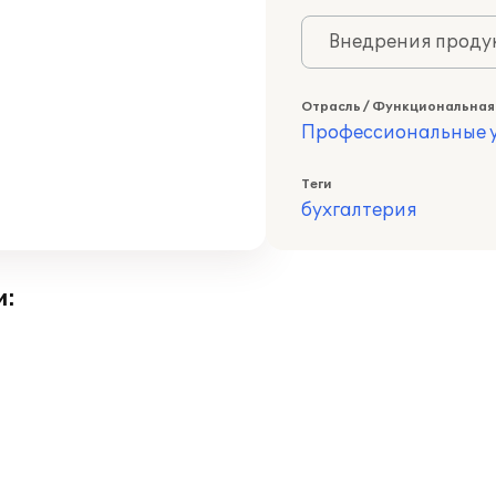
Внедрения продук
Отрасль / Функциональная
Профессиональные у
Теги
бухгалтерия
и: