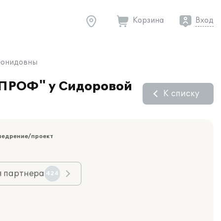
Корзина
Вход
Леонидовны
8 ПРОФ" у Сидоровой
К списку
недрение/проект
я партнера
424