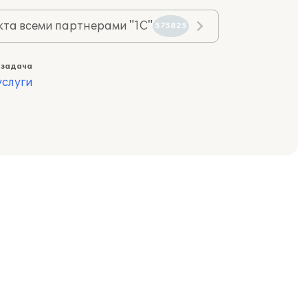
та всеми партнерами "1С"
575825
 задача
слуги