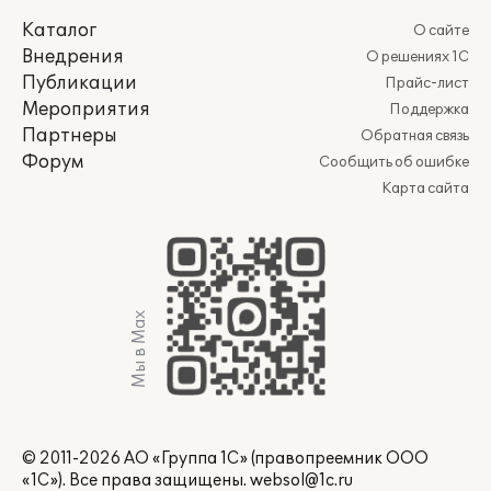
Каталог
О сайте
Внедрения
О решениях 1С
Публикации
Прайс-лист
Мероприятия
Поддержка
Партнеры
Обратная связь
Форум
Сообщить об ошибке
Карта сайта
Мы в Max
© 2011-2026 АО «Группа 1С» (правопреемник ООО
«1С»). Все права защищены.
websol@1c.ru