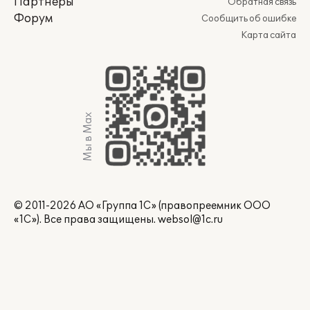
Партнеры
Обратная связь
Форум
Сообщить об ошибке
Карта сайта
Мы в Max
© 2011-2026 АО «Группа 1С» (правопреемник ООО
«1С»). Все права защищены.
websol@1c.ru