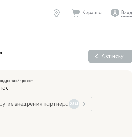
Корзина
Вход
"
К списку
недрение/проект
тск
ругие внедрения партнера
2381