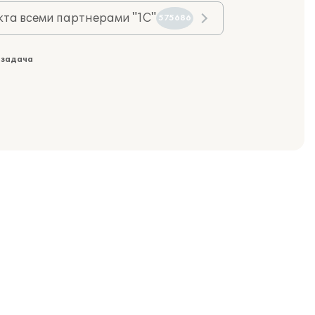
та всеми партнерами "1С"
575686
 задача