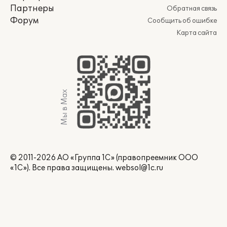
Партнеры
Обратная связь
Форум
Сообщить об ошибке
Карта сайта
Мы в Max
© 2011-2026 АО «Группа 1С» (правопреемник ООО
«1С»). Все права защищены.
websol@1c.ru