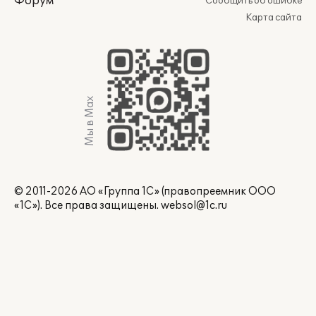
Форум
Сообщить об ошибке
Карта сайта
Мы в Max
© 2011-2026 АО «Группа 1С» (правопреемник ООО
«1С»). Все права защищены.
websol@1c.ru