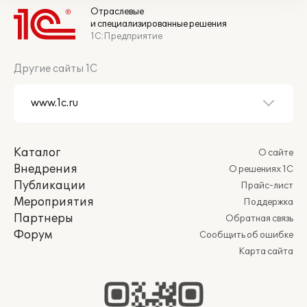
Отраслевые
и специализированные решения
1С:Предприятие
Другие сайты 1С
Каталог
О сайте
Внедрения
О решениях 1С
Публикации
Прайс-лист
Мероприятия
Поддержка
Партнеры
Обратная связь
Форум
Сообщить об ошибке
Карта сайта