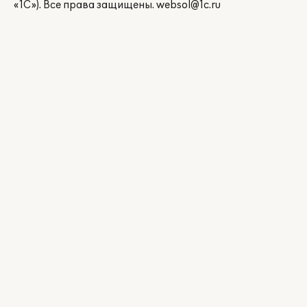
«1С»). Все права защищены.
websol@1c.ru