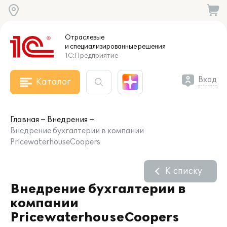
Отраслевые
и специализированные
решения
1С:Предприятие
Вход
Каталог
Главная
Внедрения
Внедрение бухгалтерии в компании
PricewaterhouseCoopers
К списку
Внедрение бухгалтерии в
компании
PricewaterhouseCoopers