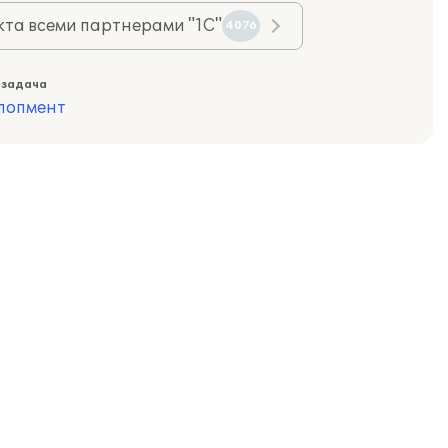
та всеми партнерами "1С"
4076
 задача
лопмент