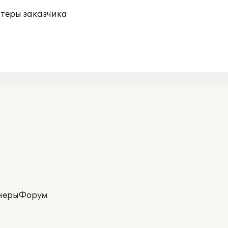
ютеры заказчика
неры
Форум