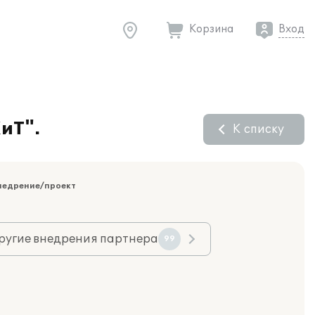
Корзина
Вход
иТ".
К списку
недрение/проект
ругие внедрения партнера
99