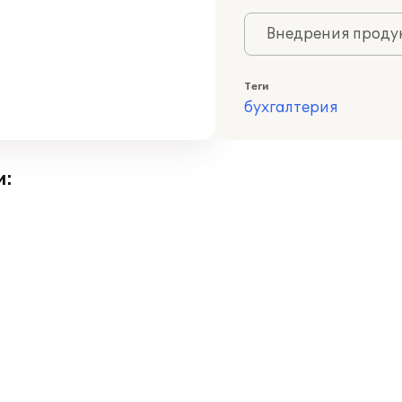
Внедрения продук
Теги
бухгалтерия
и: