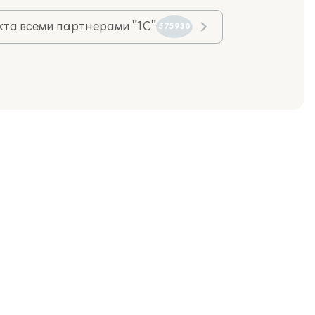
та всеми партнерами "1С"
575930