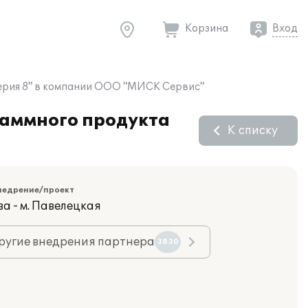
Корзина
Вход
терия 8" в компании ООО "МИСК Сервис"
раммного продукта
К списку
недрение/проект
а - м. Павелецкая
ругие внедрения партнера
3830