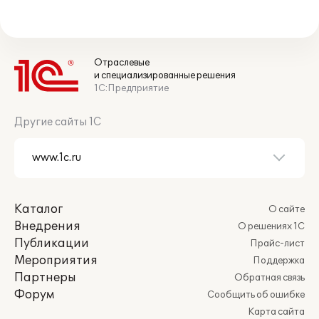
Отраслевые
и специализированные решения
1С:Предприятие
Другие сайты 1С
Каталог
О сайте
Внедрения
О решениях 1С
Публикации
Прайс-лист
Мероприятия
Поддержка
Партнеры
Обратная связь
Форум
Сообщить об ошибке
Карта сайта