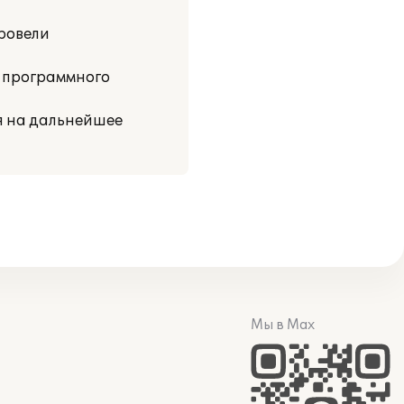
ровели
 программного
я на дальнейшее
Мы в Max