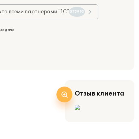
та всеми партнерами "1С"
575993
 задача
Отзыв клиента