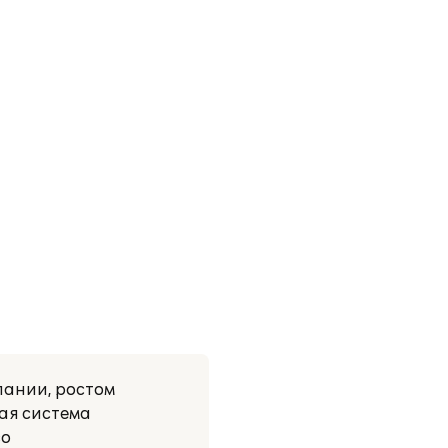
пании, ростом
ная система
во