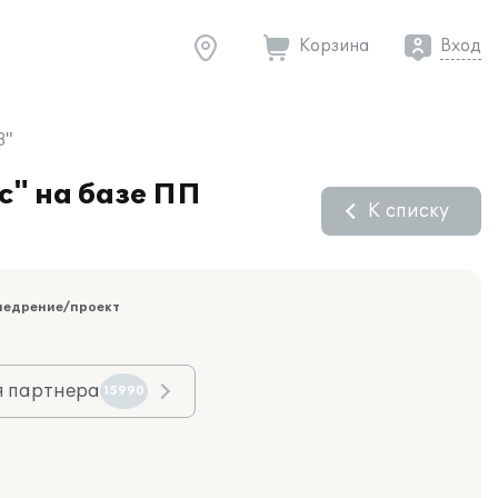
Корзина
Вход
8"
с" на базе ПП
К списку
недрение/проект
я партнера
15990