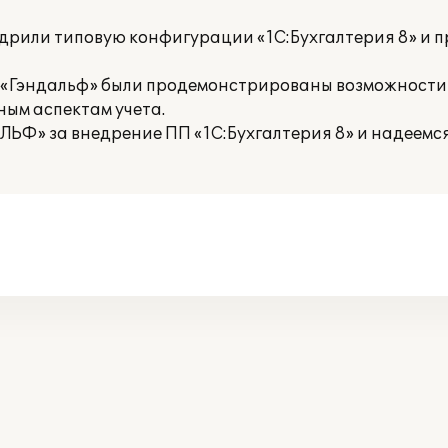
рили типовую конфигурации «1С:Бухгалтерия 8» и п
К «Гэндальф» были продемонстрированы возможности
ным аспектам учета.
ЬФ» за внедрение ПП «1С:Бухгалтерия 8» и надеемс