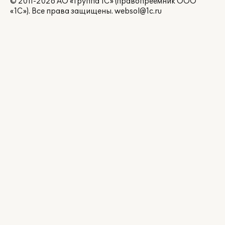
© 2011-2026 АО «Группа 1С» (правопреемник ООО
«1С»). Все права защищены.
websol@1c.ru