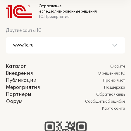
Отраслевые
и специализированные решения
1С:Предприятие
Другие сайты 1С
Каталог
О сайте
Внедрения
О решениях 1С
Публикации
Прайс-лист
Мероприятия
Поддержка
Партнеры
Обратная связь
Форум
Сообщить об ошибке
Карта сайта