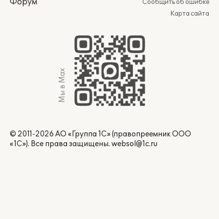
Форум
Сообщить об ошибке
Карта сайта
Мы в Max
© 2011-2026 АО «Группа 1С» (правопреемник ООО
«1С»). Все права защищены.
websol@1c.ru