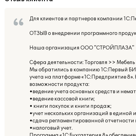
Для клиентов и партнеров компании 1С:Пе
ОТЗЫВ о внедрении программного продук
Наша организация ООО "СТРОЙПЛАЗА"
Сфера деятельности: Торговля >> Мебель
Мы обратились в компанию 1С:Первый БИТ
учета на платформе «1С:Предприятие 8».
возможности продукта:
•ведение учета основных средств и нема
•ведение кассовой книги;
• книги покупок и книги продаж;
•учет нескольких организаций в единой
•сдача регламентированной отчетности
•налоговый учет.
Программа «1С:Бухгалтерия 8» обеспечив