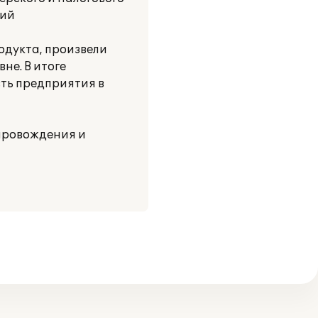
ний
одукта, произвели
не. В итоге
ть предприятия в
провождения и