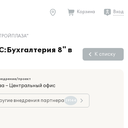
Корзина
Вход
 "СТРОЙПЛАЗА"
С:Бухгалтерия 8" в
К списку
недрение/проект
ва – Центральный офис
ругие внедрения партнера
29144