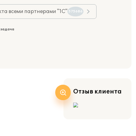
та всеми партнерами "1С"
575686
 задача
Отзыв клиента