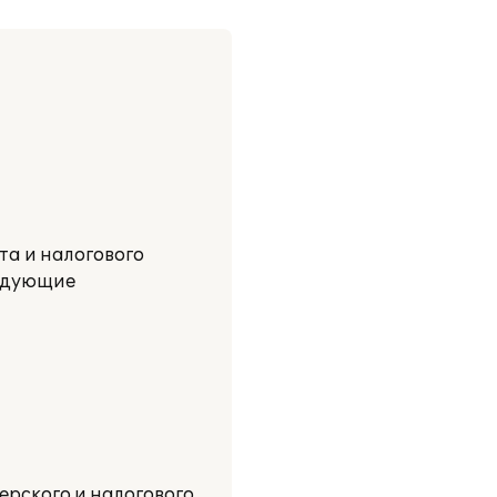
та и налогового
ледующие
ерского и налогового