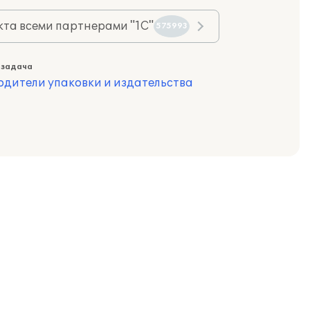
та всеми партнерами "1С"
575993
 задача
одители упаковки и издательства