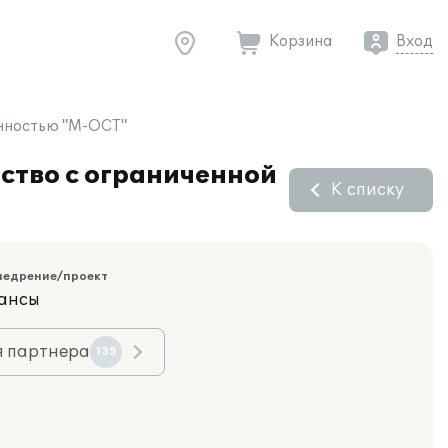
Корзина
Вход
енностью "М-ОСТ"
ство с ограниченной
К списку
недрение/проект
ансы
я партнера
135