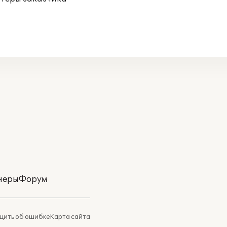
неры
Форум
ить об ошибке
Карта сайта