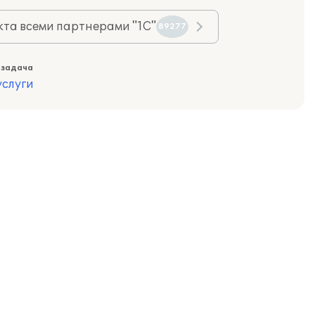
та всеми партнерами "1С"
89277
 задача
слуги