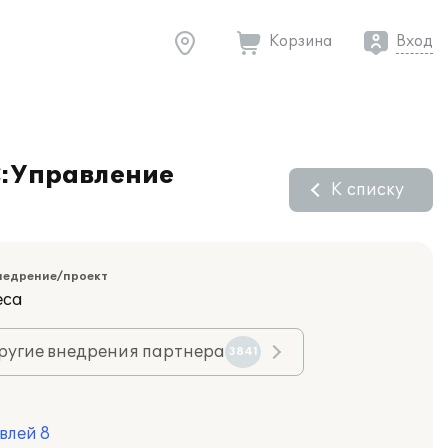
Корзина
Вход
С:Управление
К списку
недрение/проект
еса
ругие внедрения партнера
3841
влей 8