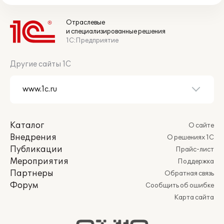
Отраслевые
и специализированные решения
1С:Предприятие
Другие сайты 1С
Каталог
О сайте
Внедрения
О решениях 1С
Публикации
Прайс-лист
Мероприятия
Поддержка
Партнеры
Обратная связь
Форум
Сообщить об ошибке
Карта сайта