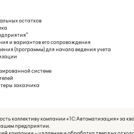
чальных остатков
ика
редприятия"
ния и вариантов его сопровождения
ения (программы) для начала ведения учета
изации
изированной системе
телей
ютеры заказчика
ость коллективу компании «1С:Автоматизация» за к
нашем предприятии.
ей компании – удаление и обработка твердых отход