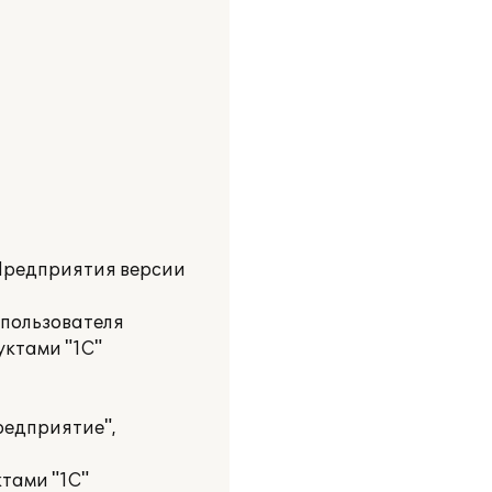
:Предприятия версии
 пользователя
уктами "1С"
редприятие",
тами "1С"