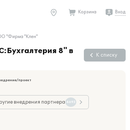
Корзина
Вход
ООО "Фирма "Клен"
С:Бухгалтерия 8" в
К списку
недрение/проект
ругие внедрения партнера
4693