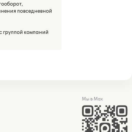
тооборот,
олнения повседневной
с группой компаний
Мы в Max