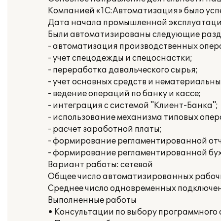
Компанией «1С:Автоматизация» было усп
Дата начала промышленной эксплуатации:
Были автоматизированы следующие раздел
- автоматизация производственных опера
- учет спецодежды и спецоснастки;
- переработка давальческого сырья;
- учет основных средств и нематериальны
- ведение операций по банку и кассе;
- интеграция с системой "Клиент-Банка";
- использование механизма типовых опер
- расчет заработной платы;
- формирование регламентированной отч
- формирование регламентированной бух
Вариант работы: сетевой
Общее число автоматизированных рабочи
Среднее число одновременных подключени
Выполненные работы
• Консультации по выбору программного 