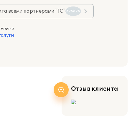
та всеми партнерами "1С"
575825
 задача
слуги
Отзыв клиента