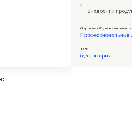
Внедрения продук
Отрасль / Функциональная
Профессиональные у
Теги
бухгалтерия
и: