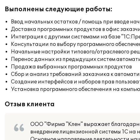
Выполнены следующие работы:
Ввод начальных остатков / помощь при вводе на
Доставка программных продуктов в офис заказч
Интеграция с другими системами на базе "1С:П
Консультации по выбору программного обеспече
Начальные настройки типового/отраслевого реш
Перенос данных из предыдущих систем автомат
Продажа выбранных программных продуктов
Сбор и анализ требований заказчика к автомат
Создание интерфейсов и наборов прав пользова
Установка программного обеспечения на компь
Отзыв клиента
ООО "Фирма "Клен" выражает благодарн
внедрение лицензионной системы 1С на 
Основное направление деятельности наш