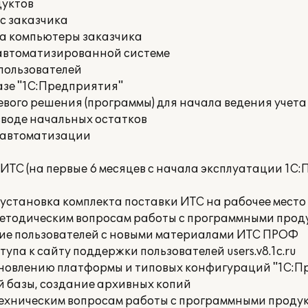
дуктов
с заказчика
на компьютеры заказчика
 автоматизированной системе
пользователей
азе "1С:Предприятия"
вого решения (программы) для начала ведения учета
вводе начальных остатков
 автоматизации
ИТС (на первые 6 месяцев с начала эксплуатации 1С
 установка комплекта поставки ИТС на рабочее место
методическим вопросам работы с программными прод
ие пользователей с новыми материалами ИТС ПРОФ
упа к сайту поддержки пользователей users.v8.1c.ru
бновлению платформы и типовых конфигураций "1С:П
 базы, создание архивных копий
техническим вопросам работы с программными продук