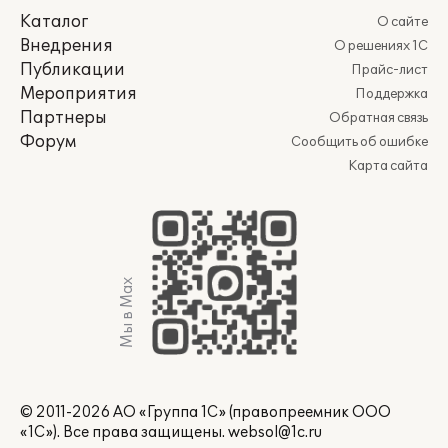
Каталог
О сайте
Внедрения
О решениях 1С
Публикации
Прайс-лист
Мероприятия
Поддержка
Партнеры
Обратная связь
Форум
Сообщить об ошибке
Карта сайта
Мы в Max
© 2011-2026 АО «Группа 1С» (правопреемник ООО
«1С»). Все права защищены.
websol@1c.ru