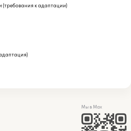
и (требования к адаптации)
(адаптация)
Мы в Max