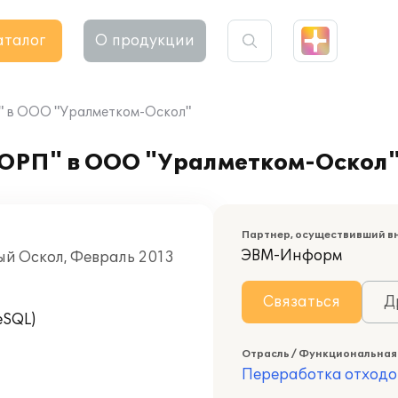
аталог
О продукции
П" в ООО "Уралметком-Оскол"
КОРП" в ООО "Уралметком-Оскол
Партнер, осуществивший в
ЭВМ-Информ
ый Оскол, Февраль 2013
Связаться
Д
eSQL)
Отрасль / Функциональная
Переработка отходо