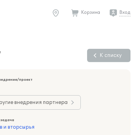
Корзина
Вход
"
К списку
недрение/проект
ругие внедрения партнера
 задача
в и вторсырья