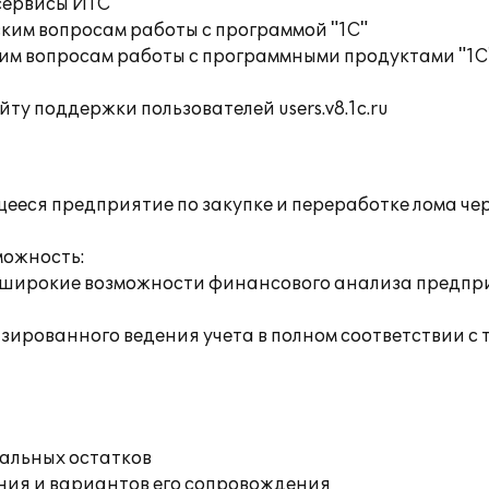
сервисы ИТС
ким вопросам работы с программой "1С"
им вопросам работы с программными продуктами "1С
ту поддержки пользователей users.v8.1c.ru
ся предприятие по закупке и переработке лома чер
можность:
широкие возможности финансового анализа предприя
зированного ведения учета в полном соответствии с
чальных остатков
ния и вариантов его сопровождения