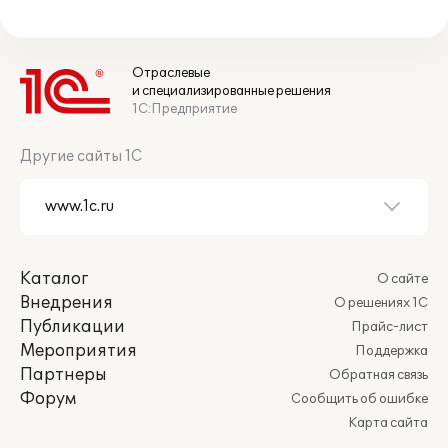
Отраслевые
и специализированные решения
1С:Предприятие
Другие сайты 1С
Каталог
О сайте
Внедрения
О решениях 1С
Публикации
Прайс-лист
Мероприятия
Поддержка
Партнеры
Обратная связь
Форум
Сообщить об ошибке
Карта сайта