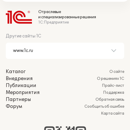
Отраслевые
и специализированные решения
1С:Предприятие
Другие сайты 1С
Каталог
О сайте
Внедрения
О решениях 1С
Публикации
Прайс-лист
Мероприятия
Поддержка
Партнеры
Обратная связь
Форум
Сообщить об ошибке
Карта сайта