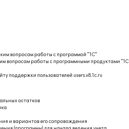
ким вопросам работы с программой "1С"
им вопросам работы с программными продуктами "1С
ту поддержки пользователей users.v8.1c.ru
чальных остатков
ика
ния и вариантов его сопровождения
ения (программы) для начала ведения учета