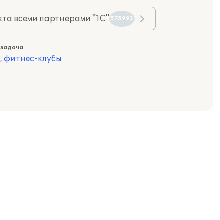
та всеми партнерами "1С"
575993
 задача
, фитнес-клубы