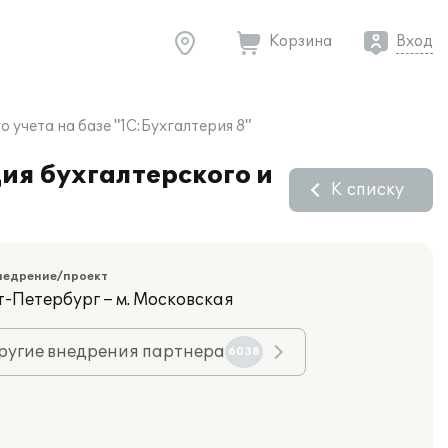
Корзина
Вход
учета на базе "1С:Бухгалтерия 8"
я бухгалтерского и
К списку
недрение/проект
т-Петербург – м. Московская
ругие внедрения партнера
6038