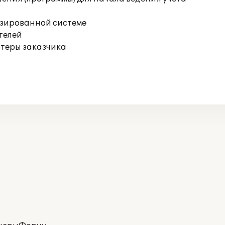
изированной системе
телей
ютеры заказчика