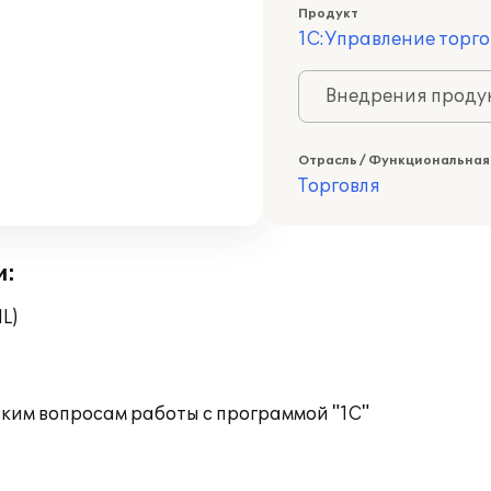
Продукт
1С:Управление торго
Внедрения продук
Отрасль / Функциональная
Торговля
и:
L)
ким вопросам работы с программой "1С"