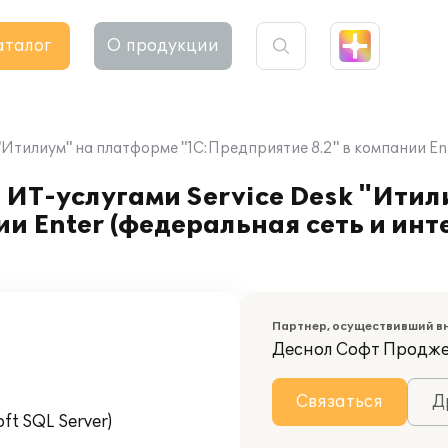
аталог
О продукции
Итилиум" на платформе "1С:Предприятие 8.2" в компании Ente
 ИТ-услугами Service Desk "Ити
ии Enter (федеральная сеть и ин
Партнер, осуществивший в
Деснол Софт Продж
Связаться
Д
t SQL Server)