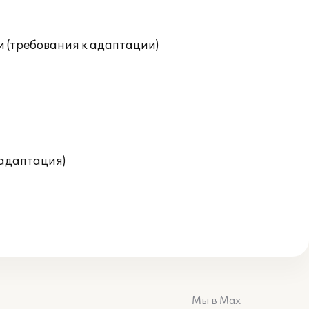
и (требования к адаптации)
(адаптация)
Мы в Max