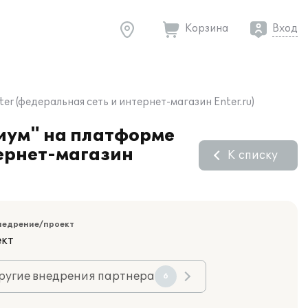
Корзина
Вход
r (федеральная сеть и интернет-магазин Enter.ru)
лиум" на платформе
тернет-магазин
К списку
недрение/проект
ект
ругие внедрения партнера
6