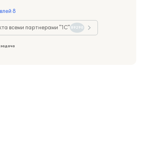
влей 8
та всеми партнерами "1С"
89290
 задача