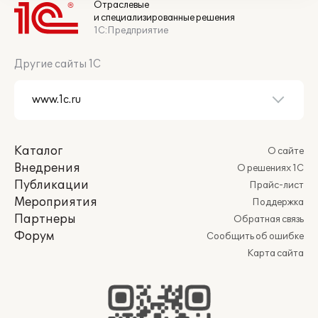
Отраслевые
и специализированные решения
1С:Предприятие
Другие сайты 1С
Каталог
О сайте
Внедрения
О решениях 1С
Публикации
Прайс-лист
Мероприятия
Поддержка
Партнеры
Обратная связь
Форум
Сообщить об ошибке
Карта сайта