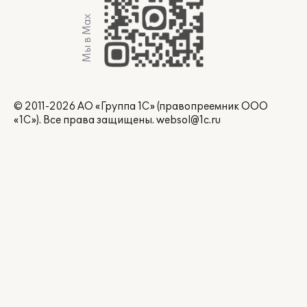
Мы в Max
© 2011-2026 АО «Группа 1С» (правопреемник ООО
«1С»). Все права защищены.
websol@1c.ru