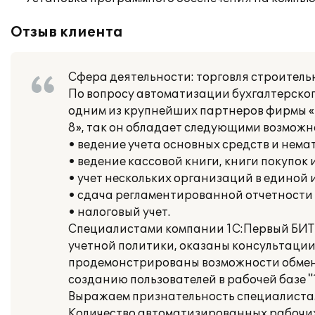
Отзыв клиента
Сфера деятельности: торговля строител
По вопросу автоматизации бухгалтерско
одним из крупнейших партнеров фирмы «1
8», так он обладает следующими возможн
• ведение учета основных средств и нема
• ведение кассовой книги, книги покупок 
• учет нескольких организаций в единой
• сдача регламентированной отчетности
• налоговый учет.
Специалистами компании 1С:Первый БИТ 
учетной политики, оказаны консультации
продемонстрированы возможности обмен
созданию пользователей в рабочей базе "
Выражаем признательность специалиста
Количество автоматизированных рабочих 