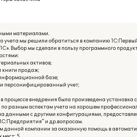
ьными материалами.
го учета мы решили обратиться в компанию 1С:Первы
С». Выбор мы сделали в пользу программного продук
остями:
териальных активов;
и книги продаж;
 информационной базе;
 и персонифицированный учет;
в процессе внедрения была произведена установка 
 по разным аспектам учета на хорошем профессионал
а данными с другими конфигурациями, предоставле
1С:Предприятия" и др.вопросам.
м данной компании за оказанную помощь в автомати
мест: 5.