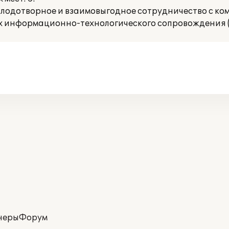
лодотворное и взаимовыгодное сотрудничество с ко
х информационно-технологического сопровождения (
неры
Форум