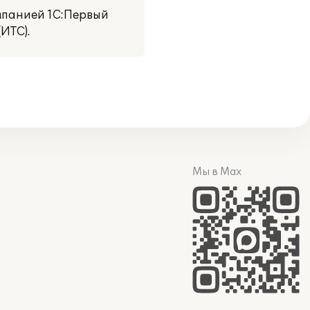
мпанией 1С:Первый
ИТС).
Мы в Max