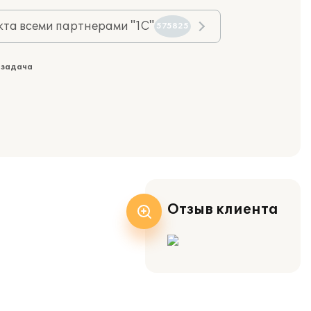
та всеми партнерами "1С"
575825
 задача
Отзыв клиента