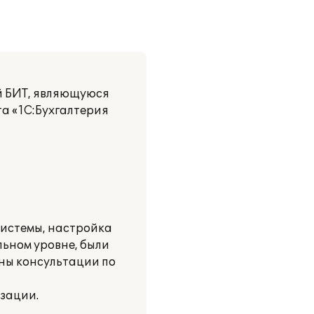
й БИТ, являющуюся
та «1С:Бухгалтерия
системы, настройка
ьном уровне, были
ны консультации по
зации.