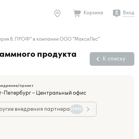
Корзина
Вход
терия 8. ПРОФ" в компании ООО "МаксиЛес"
раммного продукта
К списку
недрение/проект
кт-Петербург – Центральный офис
ругие внедрения партнера
13992