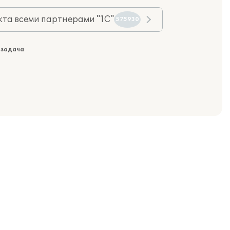
та всеми партнерами "1С"
575930
 задача