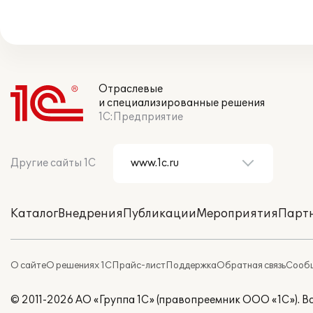
Отраслевые
и специализированные решения
1С:Предприятие
Другие сайты 1С
Каталог
Внедрения
Публикации
Мероприятия
Парт
О сайте
О решениях 1С
Прайс-лист
Поддержка
Обратная связь
Сообщ
© 2011-2026 АО «Группа 1С» (правопреемник ООО «1С»). 