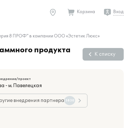
Корзина
Вход
лтерия 8 ПРОФ" в компании ООО «Эстетик Люкс»
раммного продукта
К списку
недрение/проект
а - м. Павелецкая
ругие внедрения партнера
3830