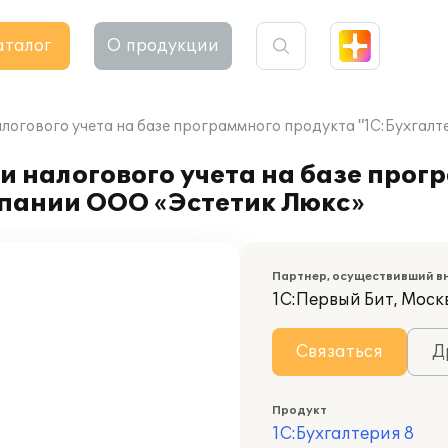
аталог
О продукции
алогового учета на базе программного продукта "1С:Бухга
и налогового учета на базе прог
мпании ООО «Эстетик Люкс»
Партнер, осуществивший в
1С:Первый Бит, Москв
Связаться
Д
Продукт
1С:Бухгалтерия 8