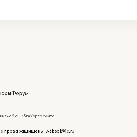
неры
Форум
ить об ошибке
Карта сайта
Все права защищены.
websol@1c.ru