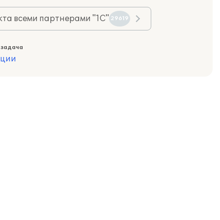
та всеми партнерами "1С"
29619
 задача
ации