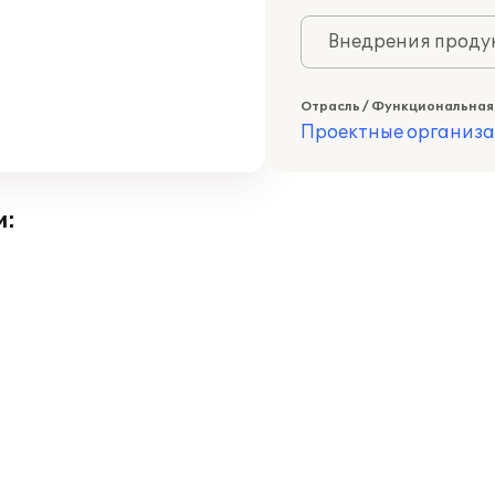
Внедрения продук
Отрасль / Функциональная
Проектные организ
и: