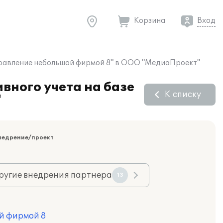
Корзина
Вход
Управление небольшой фирмой 8" в ООО "МедиаПроект"
вного учета на базе
К списку
"
недрение/проект
ругие внедрения партнера
13
й фирмой 8