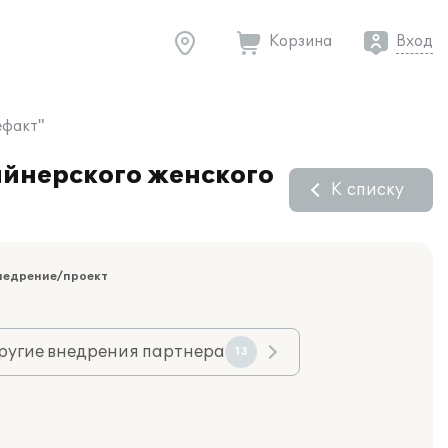
Корзина
Вход
ефакт"
айнерского женского
К списку
недрение/проект
ругие внедрения партнера
13