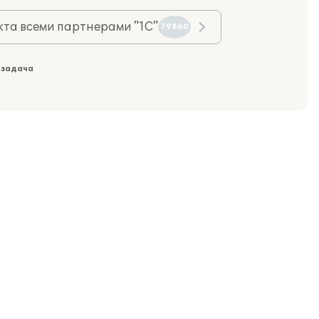
та всеми партнерами "1С"
79860
 задача