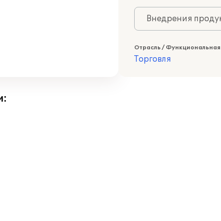
Внедрения продук
Отрасль / Функциональная
Торговля
и: