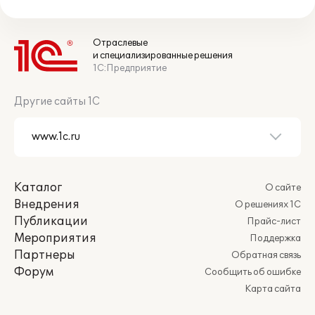
Отраслевые
и специализированные решения
1С:Предприятие
Другие сайты 1С
Каталог
О сайте
Внедрения
О решениях 1С
Публикации
Прайс-лист
Мероприятия
Поддержка
Партнеры
Обратная связь
Форум
Сообщить об ошибке
Карта сайта